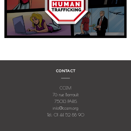
CONTACT
CCEM
76 rue Barrault
75013 PARIS
info@ccem.org
Tél: 01 44 52 88 90