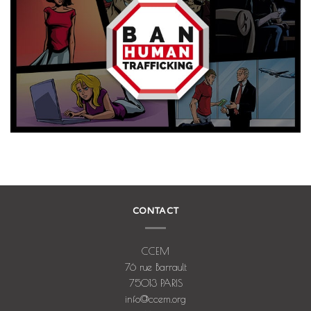
CONTACT
CCEM
76 rue Barrault
75013 PARIS
info@ccem.org