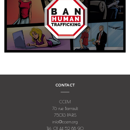
CONTACT
CCEM
76 rue Barrault
75013 PARIS
info@ccem.org
Tél: 01 44 52 88 90