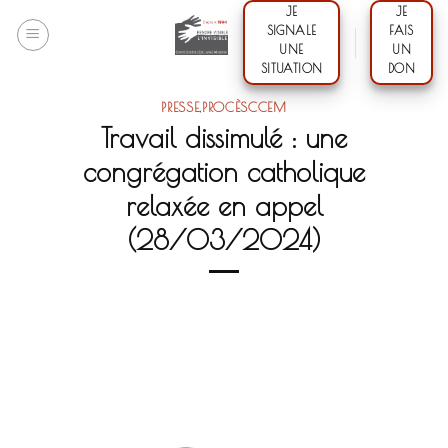
Skip
JE
JE
SIGNALE
FAIS
to
UNE
UN
content
SITUATION
DON
PRESSE
,
PROCÈSCCEM
Travail dissimulé : une
congrégation catholique
relaxée en appel
(28/03/2024)