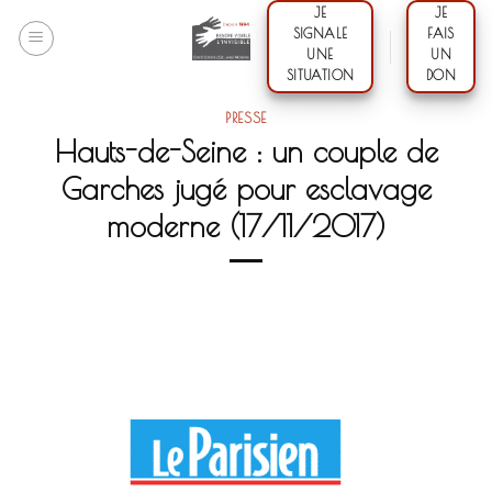
Skip
JE
JE
SIGNALE
FAIS
to
UNE
UN
content
SITUATION
DON
PRESSE
Hauts-de-Seine : un couple de
Garches jugé pour esclavage
moderne (17/11/2017)