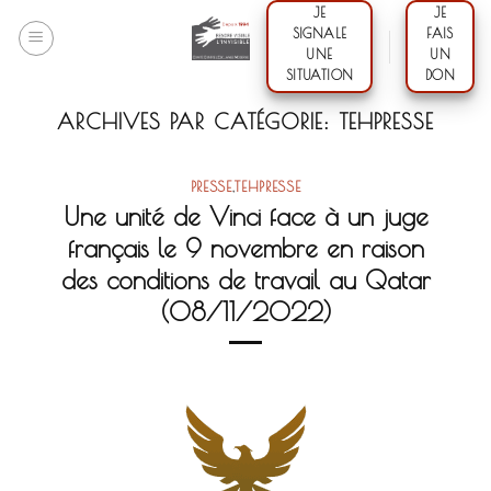
Skip
JE
JE
SIGNALE
FAIS
to
UNE
UN
content
SITUATION
DON
ARCHIVES PAR CATÉGORIE:
TEHPRESSE
PRESSE
,
TEHPRESSE
Une unité de Vinci face à un juge
français le 9 novembre en raison
des conditions de travail au Qatar
(08/11/2022)