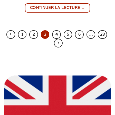
→
CONTINUER LA LECTURE
1
2
3
4
5
6
…
23