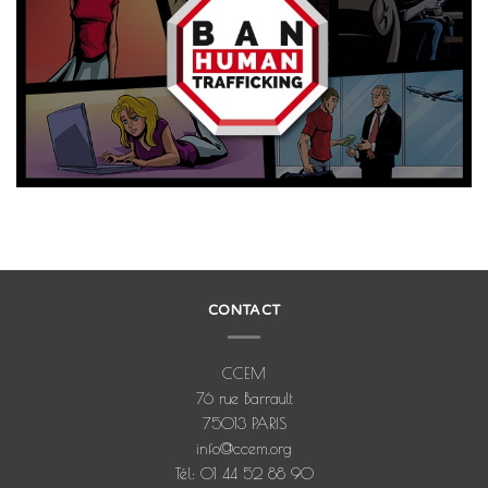
CONTACT
CCEM
76 rue Barrault
75013 PARIS
info@ccem.org
Tél: 01 44 52 88 90