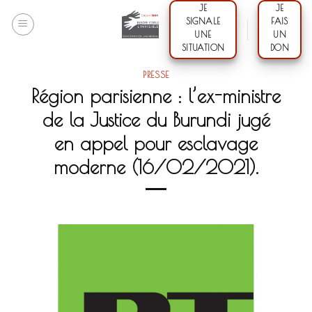
Skip
JE
JE
SIGNALE
FAIS
to
UNE
UN
content
SITUATION
DON
PRESSE
Région parisienne : l’ex-ministre
de la Justice du Burundi jugé
en appel pour esclavage
moderne (16/02/2021).