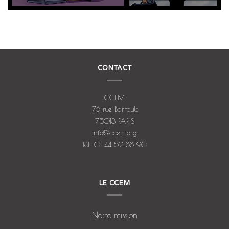
CONTACT
CCEM
76 rue Barrault
75013 PARIS
info@ccem.org
Tél: 01 44 52 88 90
LE CCEM
Notre mission