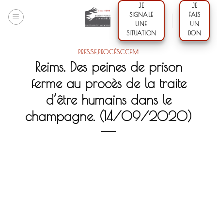
Skip
JE
JE
SIGNALE
FAIS
to
UNE
UN
content
SITUATION
DON
PRESSE
,
PROCÈSCCEM
Reims. Des peines de prison
ferme au procès de la traite
d’être humains dans le
champagne. (14/09/2020)