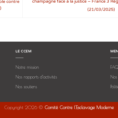
champagne face à la justice – France 3 Ré
ble contre
)
(21/03/2025)
LE CCEM
MEN
Notre mission
FA
Nos rapports d’activités
Nos 
Nos soutiens
Poli
Copyright 2026 ©
Comité Contre l'Esclavage Moderne