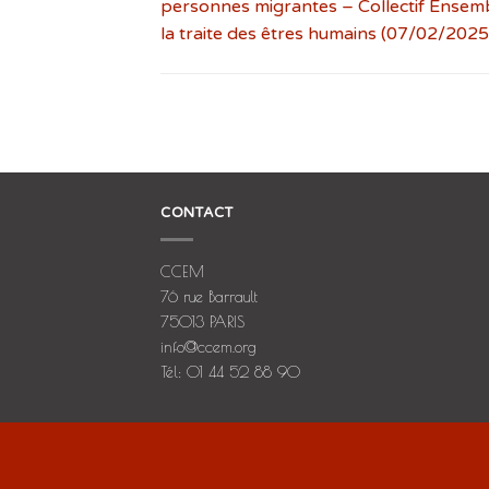
personnes migrantes – Collectif Ensem
la traite des êtres humains (07/02/2025
CONTACT
CCEM
76 rue Barrault
75013 PARIS
info@ccem.org
Tél: 01 44 52 88 90