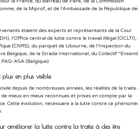
 pour la France, du Barreau de Paris, de la Commission
Homme, de la Miprof, et de l’Ambassade de la République de
venants étaient des experts et représentants de la Cour
 l’Office central de lutte contre le travail illégal (OCLTI),
fique (CNRS), du parquet de Libourne, de l’Inspection du
bre Belgique, de la Strada International, du Collectif “Ensem
de PAG-ASA (Belgique).
lus en plus visible
 civile depuis de nombreuses années, les réalités de la traite 
ont de mieux en mieux reconnues et prises en compte par la
ustice. Cette évolution, nécessaire à la lutte contre ce phénomè
.
 améliorer la lutte contre la traite à des fins