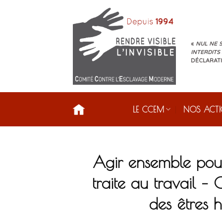
Skip
to
content
«
NUL NE S
INTERDITS
DÉCLARATI
LE CCEM
NOS ACT
Agir ensemble pour
traite au travail – 
des êtres