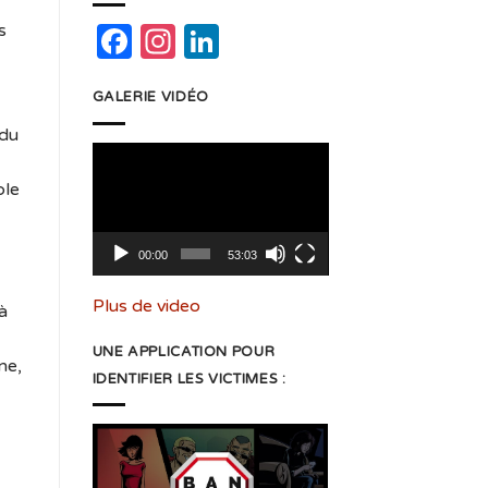
s
Facebook
Instagram
LinkedIn
GALERIE VIDÉO
 du
Lecteur
vidéo
ble
00:00
53:03
Plus de video
à
UNE APPLICATION POUR
ne,
IDENTIFIER LES VICTIMES :