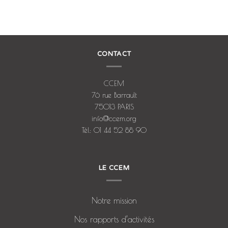
CONTACT
CCEM
76 rue Barrault
75013 PARIS
info@ccem.org
Tél: 01 44 52 88 90
LE CCEM
Notre mission
Nos rapports d’activités