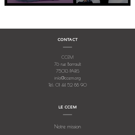
CONTACT
CCEM
76 rue Barrault
75013 PARIS
info@ccem.org
Tél: 01 44 52 88 90
LE CCEM
Notre mission