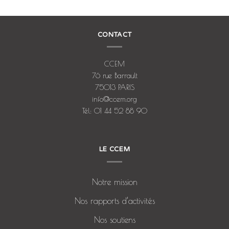
CONTACT
CCEM
76 rue Barrault
75013 PARIS
info@ccem.org
Tél: 01 44 52 88 90
LE CCEM
Notre mission
Nos rapports d’activités
Nos soutiens