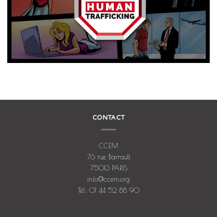
CONTACT
CCEM
76 rue Barrault
75013 PARIS
info@ccem.org
Tél: 01 44 52 88 90