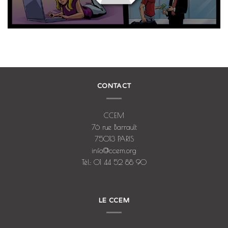
CONTACT
CCEM
76 rue Barrault
75013 PARIS
info@ccem.org
Tél: 01 44 52 88 90
LE CCEM