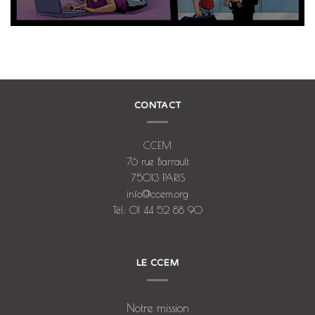
CONTACT
CCEM
76 rue Barrault
75013 PARIS
info@ccem.org
Tél: 01 44 52 88 90
LE CCEM
Notre mission