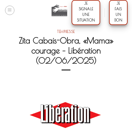
Skip
JE
JE
SIGNALE
FAIS
to
UNE
UN
content
SITUATION
DON
TEHPRESSE
Zita Cabais-Obra, «Mama»
courage – Libération
(02/06/2025)