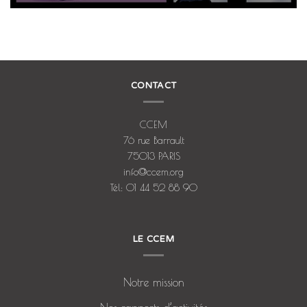
CONTACT
CCEM
76 rue Barrault
75013 PARIS
info@ccem.org
Tél: 01 44 52 88 90
LE CCEM
Notre mission