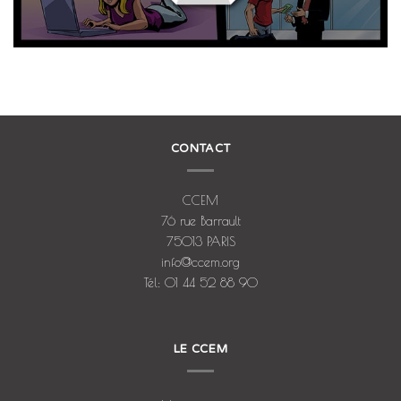
CONTACT
CCEM
76 rue Barrault
75013 PARIS
info@ccem.org
Tél: 01 44 52 88 90
LE CCEM