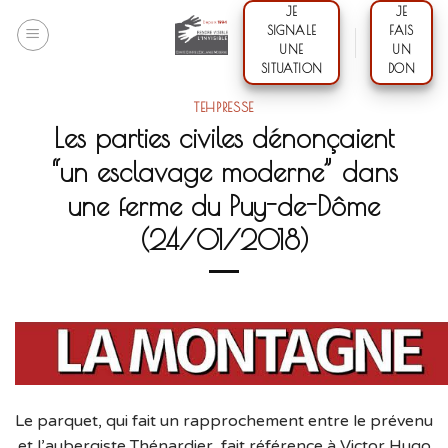
Skip
JE
JE
SIGNALE
FAIS
to
UNE
UN
content
SITUATION
DON
TEHPRESSE
Les parties civiles dénonçaient
“un esclavage moderne” dans
une ferme du Puy-de-Dôme
(24/01/2018)
Le parquet, qui fait un rapprochement entre le prévenu
et l’aubergiste Thénardier, fait référence à Victor Hugo