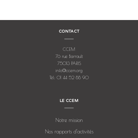
CONTACT
CCEM
76 rue Barrault
75013 PARIS
info@ccem.org
Tél: 01 44 52 88 90
LE CCEM
Notre mission
Nos rapports d’activités