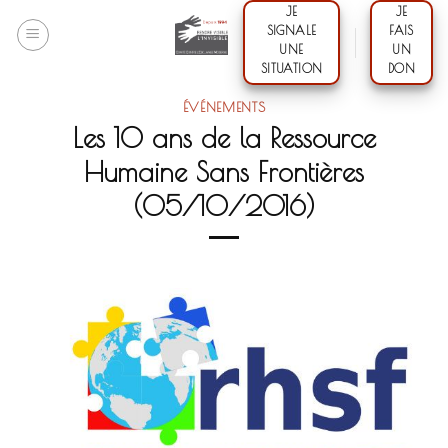
Skip
JE
JE
SIGNALE
FAIS
to
UNE
UN
content
SITUATION
DON
ÉVÉNEMENTS
Les 10 ans de la Ressource
Humaine Sans Frontières
(05/10/2016)