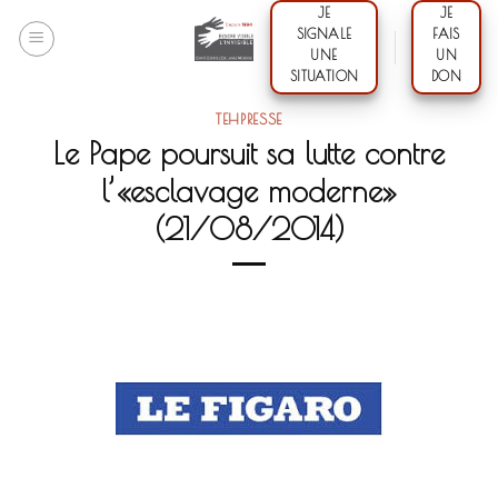
Skip
JE
JE
SIGNALE
FAIS
to
UNE
UN
content
SITUATION
DON
TEHPRESSE
Le Pape poursuit sa lutte contre
l’«esclavage moderne»
(21/08/2014)