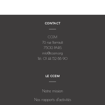
CONTACT
CCEM
76 rue Barrault
75013 PARIS
info@ccem.org
Tél: 01 44 52 88 90
LE CCEM
Notre mission
Nos rapports d’activités