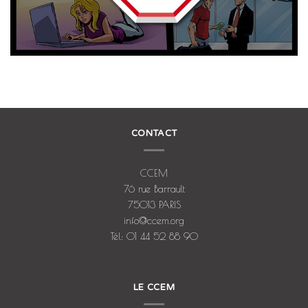
CONTACT
CCEM
76 rue Barrault
75013 PARIS
info@ccem.org
Tél: 01 44 52 88 90
LE CCEM