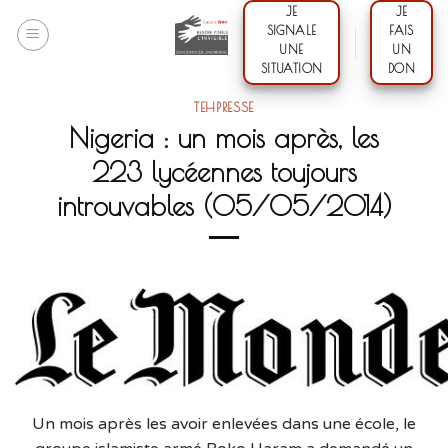
Skip
JE
JE
SIGNALE
FAIS
to
UNE
UN
content
SITUATION
DON
TEHPRESSE
Nigeria : un mois après, les
223 lycéennes toujours
introuvables (05/05/2014)
Un mois après les avoir enlevées dans une école, le