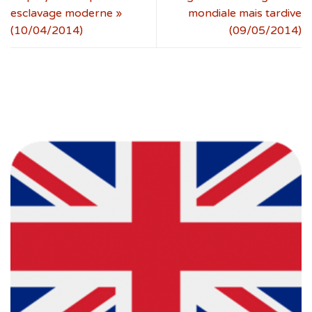
esclavage moderne »
mondiale mais tardive
(10/04/2014)
(09/05/2014)