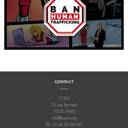
CONTACT
CCEM
76 rue Barrault
75013 PARIS
info@ccem.org
Tél: 01 44 52 88 90