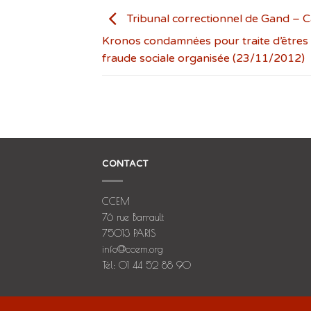
Tribunal correctionnel de Gand – C
Kronos condamnées pour traite d’êtres
fraude sociale organisée (23/11/2012)
CONTACT
CCEM
76 rue Barrault
75013 PARIS
info@ccem.org
Tél: 01 44 52 88 90