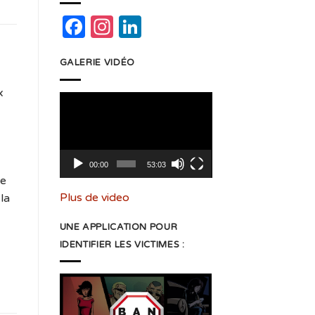
Facebook
Instagram
LinkedIn
GALERIE VIDÉO
x
Lecteur
vidéo
00:00
53:03
de
Plus de video
la
UNE APPLICATION POUR
IDENTIFIER LES VICTIMES :