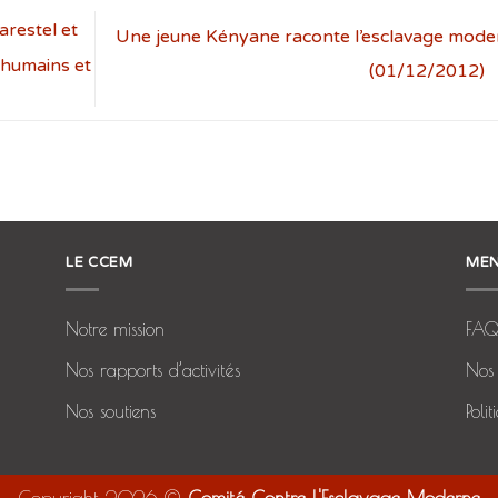
arestel et
Une jeune Kényane raconte l’esclavage mode
 humains et
(01/12/2012)
LE CCEM
MEN
Notre mission
FA
Nos rapports d’activités
Nos 
Nos soutiens
Poli
Copyright 2026 ©
Comité Contre l'Esclavage Moderne