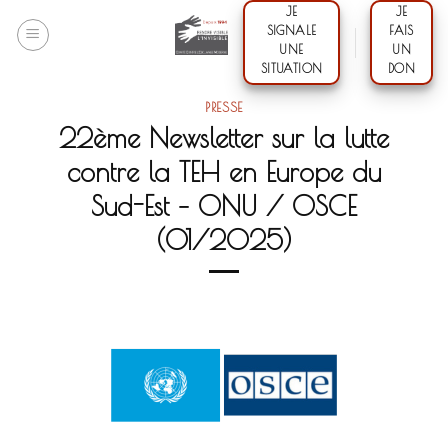
Skip
JE
JE
SIGNALE
FAIS
to
UNE
UN
content
SITUATION
DON
PRESSE
22ème Newsletter sur la lutte
contre la TEH en Europe du
Sud-Est – ONU / OSCE
(01/2025)