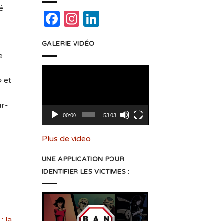
é
Facebook
Instagram
LinkedIn
GALERIE VIDÉO
e
Lecteur
» et
vidéo
ur-
00:00
53:03
Plus de video
UNE APPLICATION POUR
IDENTIFIER LES VICTIMES :
: la