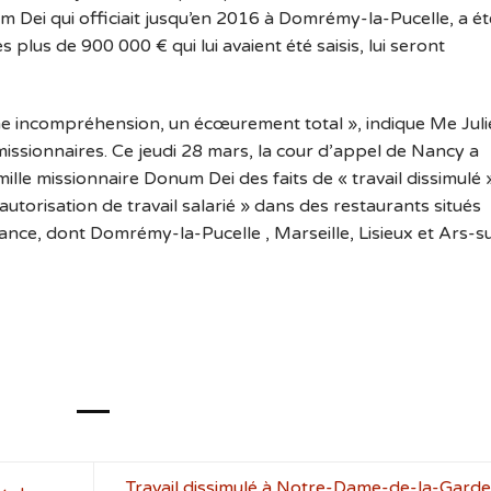
um Dei qui officiait jusqu’en 2016 à Domrémy-la-Pucelle, a ét
 plus de 900 000 € qui lui avaient été saisis, lui seront
rme incompréhension, un écœurement total », indique Me Juli
missionnaires. Ce jeudi 28 mars, la cour d’appel de Nancy a
ille missionnaire Donum Dei des faits de « travail dissimulé 
utorisation de travail salarié » dans des restaurants situés
ance, dont Domrémy-la-Pucelle , Marseille, Lisieux et Ars-s
Travail dissimulé à Notre-Dame-de-la-Garde 