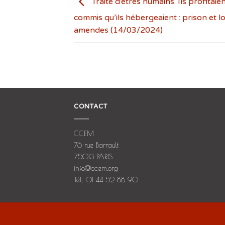
Traite d’êtres humains. Ils profitaie
commis qu’ils hébergeaient : prison et l
amendes (14/03/2024)
CONTACT
CCEM
76 rue Barrault
75013 PARIS
info@ccem.org
Tél: 01 44 52 88 90