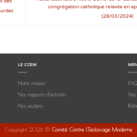
nt des
congrégation catholique relaxée en ap
ourdes
(28/03/2024)
LE CCEM
MEN
Notre mission
FA
Nos rapports d’activités
Nos 
Nos soutiens
Poli
Copyright 2026 ©
Comité Contre l'Esclavage Moderne