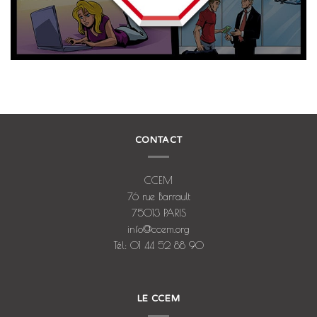
CONTACT
CCEM
76 rue Barrault
75013 PARIS
info@ccem.org
Tél: 01 44 52 88 90
LE CCEM