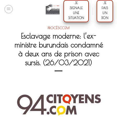
Skip
JE
JE
SIGNALE
FAIS
to
UNE
UN
content
SITUATION
DON
PROCÈSCCEM
Esclavage moderne: l’ex-
ministre burundais condamné
à deux ans de prison avec
sursis. (26/03/2021)