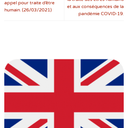
appel pour traite d’être
et aux conséquences de la
humain. (26/03/2021)
pandémie COVID‑19.