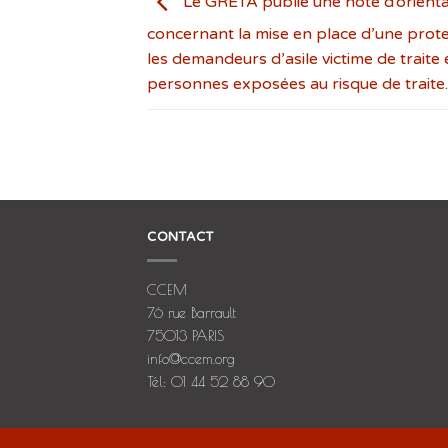
Le GRETA publie une note d’orienta
concernant la mise en place d’une prot
les demandeurs d’asile victime de traite 
personnes exposées au risque de traite.
CONTACT
CCEM
76 rue Barrault
75013 PARIS
info@ccem.org
Tél: 01 44 52 88 90