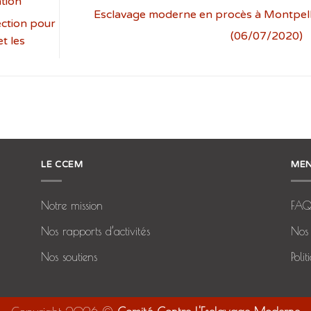
tion
Esclavage moderne en procès à Montpelli
ection pour
(06/07/2020)
et les
LE CCEM
MEN
Notre mission
FA
Nos rapports d’activités
Nos 
Nos soutiens
Poli