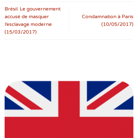
Brésil. Le gouvernement
accusé de masquer
Condamnation à Paris
l’esclavage moderne
(10/05/2017)
(15/03/2017)