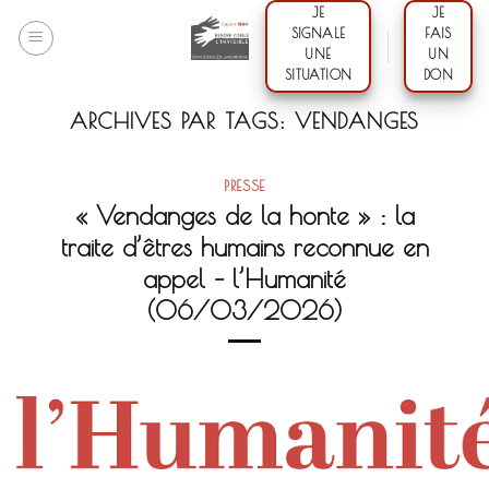
Skip
JE
JE
SIGNALE
FAIS
to
UNE
UN
content
SITUATION
DON
ARCHIVES PAR TAGS:
VENDANGES
PRESSE
« Vendanges de la honte » : la
traite d’êtres humains reconnue en
appel – l’Humanité
(06/03/2026)