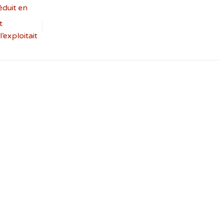
éduit en
t
’exploitait