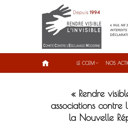
Skip
to
content
«
NUL NE S
INTERDITS
DÉCLARATI
LE CCEM
NOS ACT
« Rendre visibl
associations contre
la Nouvelle R