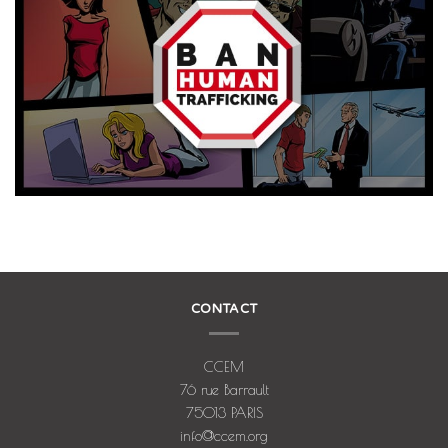
CONTACT
CCEM
76 rue Barrault
75013 PARIS
info@ccem.org