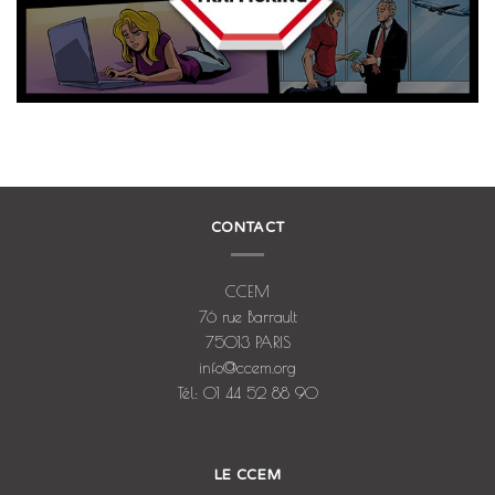
CONTACT
CCEM
76 rue Barrault
75013 PARIS
info@ccem.org
Tél: 01 44 52 88 90
LE CCEM