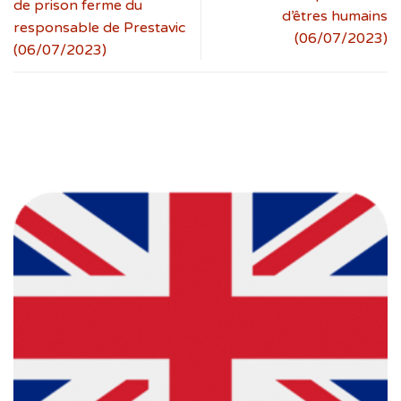
de prison ferme du
d’êtres humains
responsable de Prestavic
(06/07/2023)
(06/07/2023)