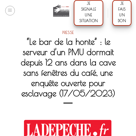
Skip
JE
JE
SIGNALE
FAIS
to
UNE
UN
content
SITUATION
DON
PRESSE
“Le bar de la honte” : le
serveur d’un PMU dormait
depuis 12 ans dans la cave
sans fenêtres du café, une
enquête ouverte pour
esclavage (17/05/2023)