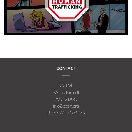
CONTACT
CCEM
76 rue Barrault
75013 PARIS
info@ccem.org
Tél: 01 44 52 88 90