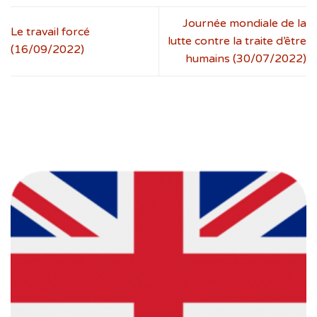
Journée mondiale de la
Le travail forcé
lutte contre la traite d’être
(16/09/2022)
humains (30/07/2022)