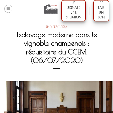
Skip
JE
JE
SIGNALE
FAIS
to
UNE
UN
content
SITUATION
DON
PROCÈSCCEM
Esclavage moderne dans le
vignoble champenois :
réquisitoire du CCEM.
(06/07/2020)