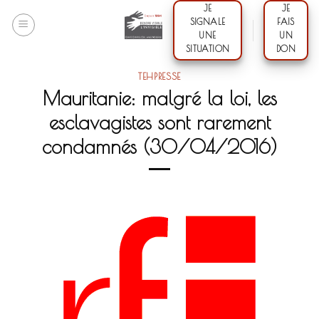
Skip
JE
JE
SIGNALE
FAIS
to
UNE
UN
content
SITUATION
DON
TEHPRESSE
Mauritanie: malgré la loi, les
esclavagistes sont rarement
condamnés (30/04/2016)