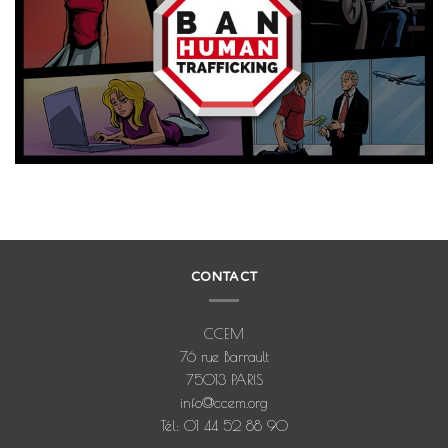
CONTACT
CCEM
76 rue Barrault
75013 PARIS
info@ccem.org
Tél: 01 44 52 88 90