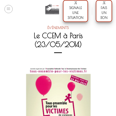
Skip
JE
JE
SIGNALE
FAIS
to
UNE
UN
content
SITUATION
DON
ÉVÉNEMENTS
Le CCEM à Paris
(23/05/2014)