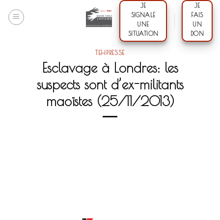
Skip
JE
JE
SIGNALE
FAIS
to
UNE
UN
content
SITUATION
DON
TEHPRESSE
Esclavage à Londres: les
suspects sont d’ex-militants
maoïstes (25/11/2013)