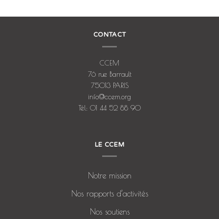
CONTACT
CCEM
76 rue Barrault
75013 PARIS
info@ccem.org
Tél: 01 44 52 88 90
LE CCEM
Notre mission
Nos rapports d’activités
Nos soutiens