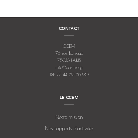
CONTACT
CCEM
76 rue Barrault
75013 PARIS
info@ccem.org
Tél: 01 44 52 88 90
LE CCEM
Notre mission
Nos rapports d’activités