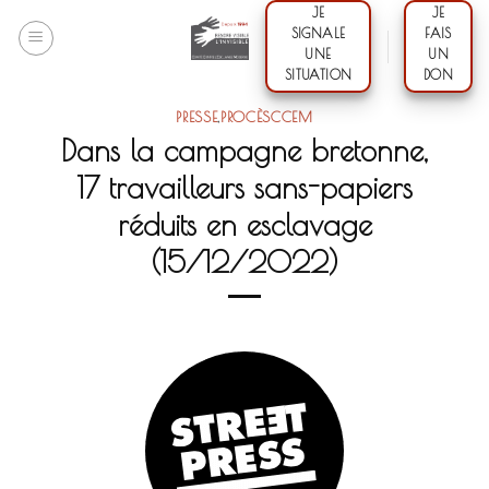
Skip
JE
JE
SIGNALE
FAIS
to
UNE
UN
content
SITUATION
DON
PRESSE
,
PROCÈSCCEM
Dans la campagne bretonne,
17 travailleurs sans-papiers
réduits en esclavage
(15/12/2022)