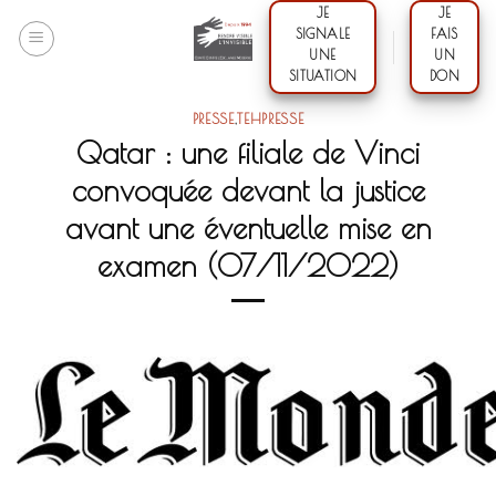
Skip
JE
JE
SIGNALE
FAIS
to
UNE
UN
content
SITUATION
DON
PRESSE
,
TEHPRESSE
Qatar : une filiale de Vinci
convoquée devant la justice
avant une éventuelle mise en
examen (07/11/2022)