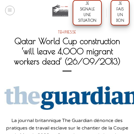
Skip
JE
JE
SIGNALE
FAIS
to
UNE
UN
content
SITUATION
DON
TEHPRESSE
Qatar World Cup construction
‘will leave 4,000 migrant
workers dead’ (26/09/2013)
La journal britannique The Guardian dénonce des
pratiques de travail esclave sur le chantier de la Coupe