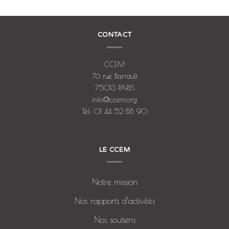
CONTACT
CCEM
76 rue Barrault
75013 PARIS
info@ccem.org
Tél: 01 44 52 88 90
LE CCEM
Notre mission
Nos rapports d’activités
Nos soutiens