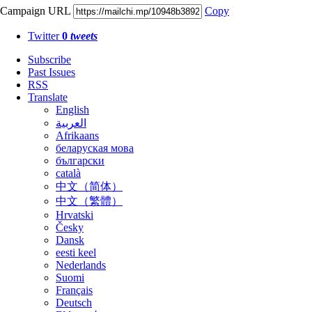
Campaign URL
Copy
Twitter
0
tweets
Subscribe
Past Issues
RSS
Translate
English
العربية
Afrikaans
беларуская мова
български
català
中文（简体）
中文（繁體）
Hrvatski
Česky
Dansk
eesti keel
Nederlands
Suomi
Français
Deutsch