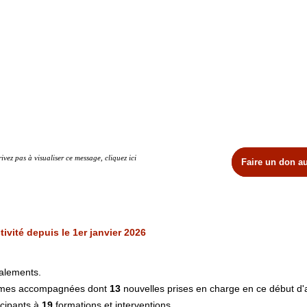
rivez pas à visualiser ce message, cliquez ici
Faire un don 
tivité depuis le 1er janvier 2026
alements.
imes accompagnées dont
13
nouvelles prises en charge en ce début d
icipants à
19
formations et interventions.