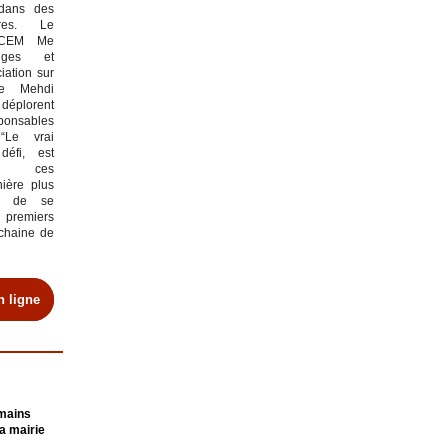
dans des
bres. Le
CCEM Me
nges et
ciation sur
Me Mehdi
plorent
sponsables
 “Le vrai
défi, est
er ces
ière plus
s de se
premiers
 chaine de
en ligne
umains
a mairie