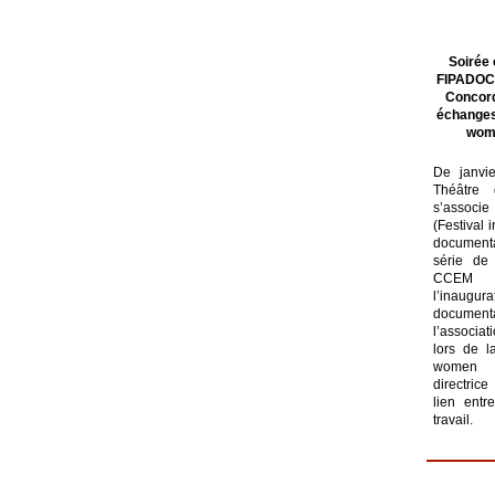
Soirée 
FIPADOC e
Concord
échanges
wom
De janvi
Théâtre
s’assoc
(Festival 
documen
série de 
CCEM é
l’inaugur
documenta
l’associa
lors de l
women c
directrice
lien entr
travail.