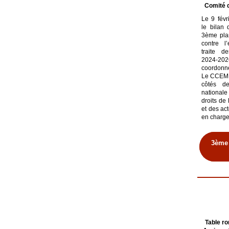
Comité d
Le 9 févr
le bilan 
3ème plan
contre l’
traite d
2024-2026
coordonn
Le CCEM y
côtés d
nationale
droits d
et des act
en charge 
3ème 
Table r