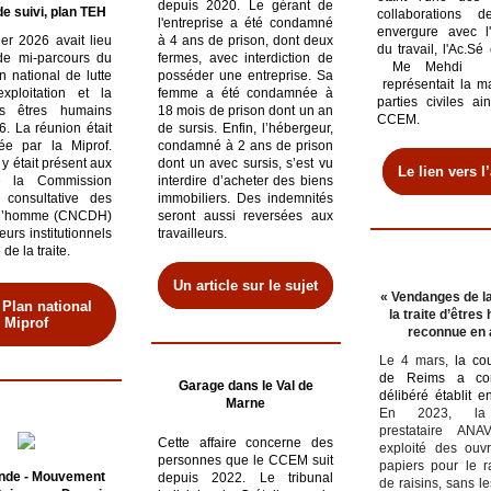
depuis 2020. L
e gérant de
e suivi, plan TEH
collaborations 
l'entreprise a été condamné
envergure avec l'
ier 2026 avait lieu
à 4 ans de prison, dont deux
du travail, l'Ac.Sé
de mi-parcours du
fermes, avec interdiction de
Me Mehdi Bo
 national de lutte
posséder une entreprise. Sa
représentait la ma
exploitation et la
femme a été condamnée à
parties civiles ai
es êtres humains
18 mois de prison dont un an
CCEM.
. La réunion était
de sursis. Enfin, l’hébergeur,
ée par la Miprof.
condamné à 2 ans de prison
 était présent aux
dont un avec sursis, s’est vu
Le lien vers l’
e la Commission
interdire d’acheter des biens
 consultative des
immobiliers. Des indemnités
e l’homme (CNCDH)
seront aussi reversées aux
eurs institutionnels
travailleurs.
de la traite.
Un article sur le sujet
« Vendanges de la
Plan national
la traite d’être
Miprof
reconnue en 
Le 4 mars,
la co
de Reims a con
Garage dans le Val de
délibéré établit e
Marne
En 2023, la 
prestataire ANA
Cette affaire concerne des
exploité des ouvr
personnes que le CCEM suit
papiers pour le 
onde - Mouvement
depuis 2022. Le tribunal
de raisins, sans l