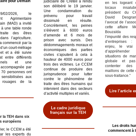
aire pour Demain
judiciaire de Créteil a rendu
en les logeant 
son délibéré le 19 janvier.
locaux insalu
Une condamnation du
président du 
/02/2026, le
prévenu pour travail
David Desgra
nt Agrimentaire
dissimulé en résulte.
l’avocat de l’asso
in (MAD) a invité
Concrètement, les peines
cette affaire 
à une table ronde
s’élèvent à 6000 euros
Bouzaïda dé
raite des êtres
d’amende et 6 mois de
l’impunité des re
ans l’agriculture.
prison avec sursis. Des
d’entreprises :
 a commencé par la
dédommagements moraux et
enjeu, le vrai 
 d’un court-métrage
économiques des parties
d’appréhend
jet et a été suivie
civiles s’ajoutent à cela à
situations de man
t entre différents
hauteur de 4000 euros pour
globale et pa
ionnels et une
trois des victimes. Le CCEM
contenter des 
 accompagnée par
continue de produire des
maillons de cette
 70 personnes ont
jurisprudence pour lutter
sous-traitance.”
sensibilisées aux
contre le phénomène de
ts rouages de la
traite des êtres humains qui
intervient dans des secteurs
Lire l’article 
d’activité multiples et variés.
Le cadre juridique
français sur la TEH
r la TEH dans six
s européens
Les droits h
rier, le CCEM a été
commencent à l
par les experts du