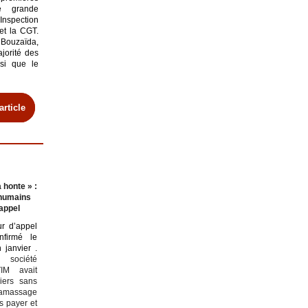
de grande
Inspection
 et la CGT.
uzaïda,
jorité des
nsi que le
article
 honte » :
s humains
appel
ur d’appel
firmé le
n janvier .
société
VIM avait
iers sans
ramassage
es payer et