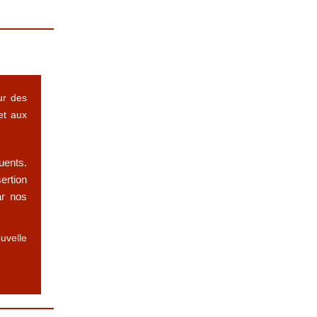
ur des
et aux
uents.
ertion
ar nos
uvelle