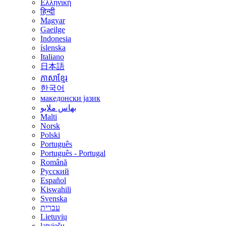
Ελληνική
हिन्दी
Magyar
Gaeilge
Indonesia
íslenska
Italiano
日本語
ភាសាខ្មែរ
한국어
македонски јазик
بهاس ملايو
Malti
Norsk
Polski
Português
Português - Portugal
Română
Русский
Español
Kiswahili
Svenska
עברית
Lietuvių
latviešu