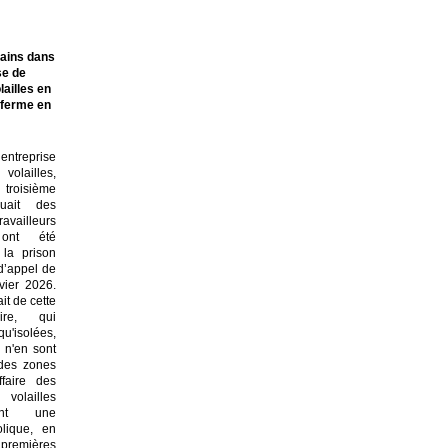
mains dans
se de
ailles en
n ferme en
entreprise
volailles,
 troisième
uait des
availleurs
ont été
la prison
d’appel de
vier 2026.
it de cette
aire, qui
qu'isolées,
s n'en sont
des zones
ffaire des
volailles
ent une
lique, en
premières