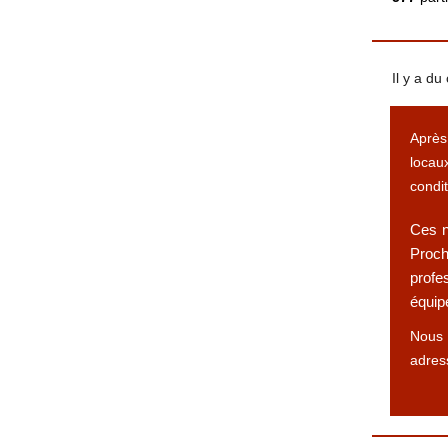
Il y a d
Après
locau
condit
Ces n
Proch
profe
équip
Nous 
adres