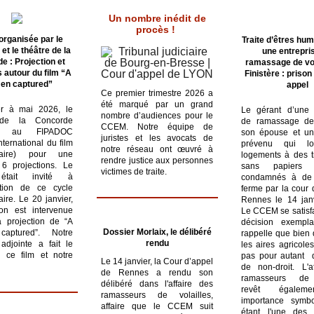
Un nombre inédit de
procès !
organisée par le
Traite d’êtres hu
t le théâtre de la
une entrepri
e : Projection et
ramassage de vol
 autour du film “A
Finistère : priso
en captured”
appel
Ce premier trimestre 2026 a
été marqué par un grand
er à mai 2026, le
Le gérant d’une 
nombre d’audiences pour le
 de la Concorde
de ramassage de 
CCEM. Notre équipe de
ie au FIPADOC
son épouse et un
juristes et les avocats de
international du film
prévenu qui lo
notre réseau ont œuvré à
taire) pour une
logements à des tr
rendre justice aux personnes
6 projections. Le
sans papiers 
victimes de traite.
tait invité à
condamnés à de 
ation de ce cycle
ferme par la cour 
ire. Le 20 janvier,
Rennes le 14 jan
tion est intervenue
Le CCEM se satisfa
a projection de “A
décision exempl
Dossier Morlaix, le délibéré
aptured”. Notre
rappelle que bien 
rendu
 adjointe a fait le
les aires agricole
e ce film et notre
pas pour autant 
Le 14 janvier, la Cour d’appel
de non-droit. L'a
de Rennes a rendu son
ramasseurs de 
délibéré dans l'affaire des
revêt égalem
ramasseurs de volailles,
importance symbo
affaire que le CCEM suit
étant l'une des 