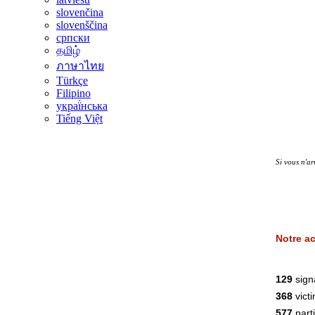
slovenčina
slovenščina
српски
தமிழ்
ภาษาไทย
Türkçe
Filipino
украї́нська
Tiếng Việt
Si vous n'ar
Notre ac
129
sign
368
vict
577
part