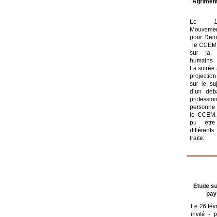
Agriment
Le 19
Mouveme
pour Dema
le CCEM 
sur la t
humains d
La soirée
projection
sur le su
d’un déba
profess
personne
le CCEM.
pu être 
différen
traite.
Etude su
pay
Le 26 fév
invité - 